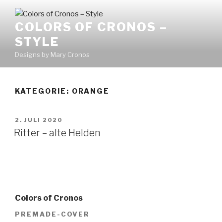
Zum
Inhalt
COLORS OF CRONOS –
springen
STYLE
Designs by Mary Cronos
KATEGORIE:
ORANGE
VERÖFFENTLICHT
2. JULI 2020
AM
Ritter – alte Helden
Colors of Cronos
PREMADE-COVER