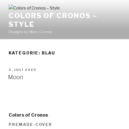
Zum
Inhalt
COLORS OF CRONOS –
springen
STYLE
Designs by Mary Cronos
KATEGORIE:
BLAU
VERÖFFENTLICHT
2. JULI 2020
AM
Moon
Colors of Cronos
PREMADE-COVER