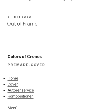
VERÖFFENTLICHT
2. JULI 2020
AM
Out of Frame
Colors of Cronos
PREMADE-COVER
Home
Cover
Autorenservice
Kompositionen
Menü