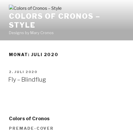
Zum
Inhalt
COLORS OF CRONOS –
springen
STYLE
Designs by Mary Cronos
MONAT:
JULI 2020
VERÖFFENTLICHT
2. JULI 2020
AM
Fly – Blindflug
Colors of Cronos
PREMADE-COVER