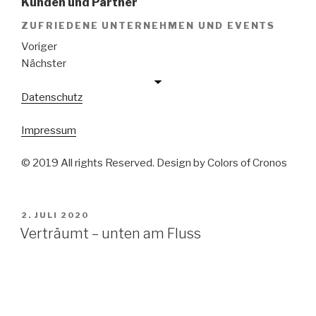
Kunden und Partner
ZUFRIEDENE UNTERNEHMEN UND EVENTS
Voriger
Nächster
Datenschutz
Impressum
© 2019 All rights Reserved. Design by Colors of Cronos
VERÖFFENTLICHT
2. JULI 2020
AM
Verträumt – unten am Fluss