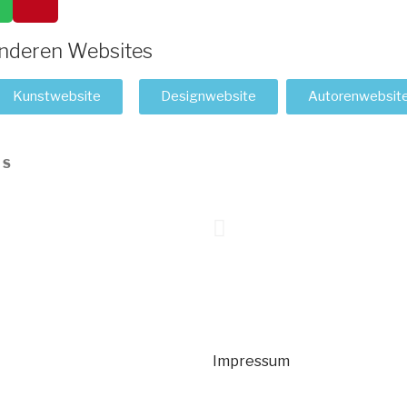
nderen Websites
Kunstwebsite
Designwebsite
Autorenwebsit
TS
Impressum